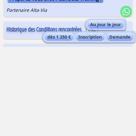
Partenaire Alta-Via
Au jour le jour
Historique des Conditions rencontrées
dès 1 250 €
Inscription
Demande
QUEL MATÉRIEL PRÉVOIR ?
ASSURANCES À PRÉVOIR
FORMALITÉS ADMINISTRATIVES ET SANITAIRES DU
VOYAGE
Trois
séjours parmi ceux proposés par
Alta-
Via
sur le thème
Haute Maurienne + Raid