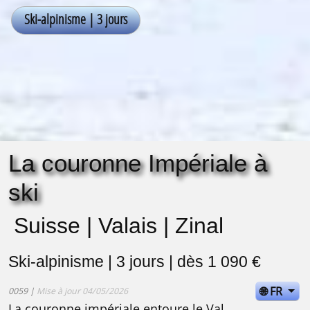
La couronne Impériale à
ski
Suisse | Valais | Zinal
Ski-alpinisme | 3 jours | dès 1 090 €
🌐 FR
0059 |
Mise à jour 04/05/2026
La couronne impériale entoure le Val