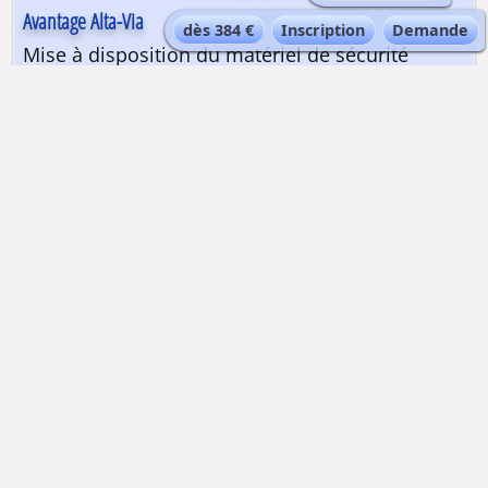
Avantage Alta-Via
dès 384 €
Inscription
Demande
Mise à disposition du matériel de sécurité
Carte
PROGRAMME AU JOUR LE JOUR
QUELLE EST LA DIFFICULTÉ ?
Une bonne condition physique est requise pour
les dénivelés et les temps indiqués. Un bon
niveau de ski sur piste est indispensable,
l’expérience du ski en bords de pistes est
vivement recommandée. Aucune expérience de
randonnée à skis n’est indispensable, ce séjour