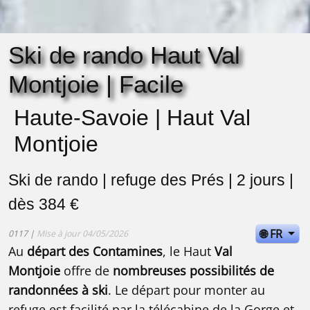
Ski de rando Haut Val
Montjoie | Facile
Haute-Savoie | Haut Val
Montjoie
Ski de rando | refuge des Prés | 2 jours |
dès 384 €
🌐 FR
0117 |
Mise à jour 04/05/2026
Au
départ des Contamines
, le Haut
Val
Montjoie
offre de
nombreuses possibilités de
randonnées à ski
. Le départ pour monter au
refuge est facilité par la télécabine de la Gorge et