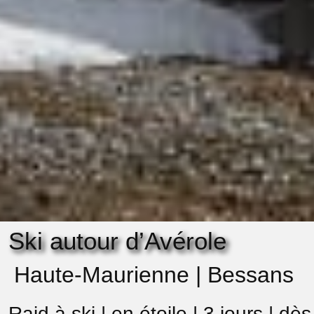
Ski autour d’Avérole
Haute-Maurienne | Bessans
Raid à ski | en étoile | 3 jours | dè