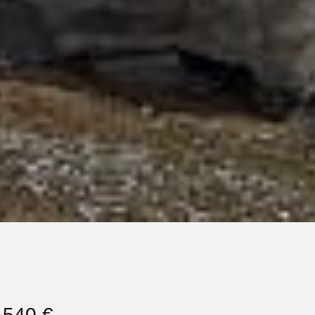
s 540 €