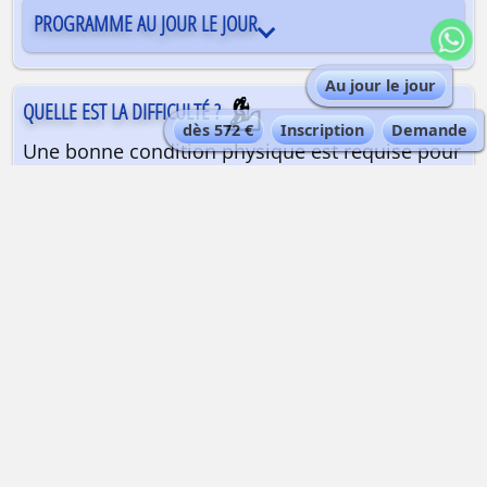
PROGRAMME AU JOUR LE JOUR
Au jour le jour
QUELLE EST LA DIFFICULTÉ ?
dès 572 €
Inscription
Demande
Une bonne condition physique est requise pour
pratiquer cette activité sportive. Il est
nécessaire de posséder un bon niveau de ski,
maîtrise et contrôle de sa vitesse et de sa
trajectoire, et Habitude d’évoluer dans des
neiges changeantes et parfois profondes.
QUELLE EST LA QUALIFICATION DU GUIDE ?
Guide de haute montagne ou un moniteur de
ski
| Maximum 6 personnes par guide.
Les guides de haute montagne Alta-Via sont