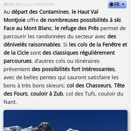
🌐 FR
0213 |
Mise à jour 04/05/2026
Au
départ des Contamines
,
le Haut Val
Montjoie
offre
de nombreuses possibilités à ski
.
Face au Mont Blanc
,
le refuge des Prés
permet de
parcourir les randonnées du secteur avec
des
dénivelés raisonnables
. Si
les cols de la Fenêtre et
de la Cicle
sont
des classiques régulièrement
parcourues
, d’autres cols ou itinéraires
présentent
des possibilités fort intéressantes
,
avec de belles pentes qui sauront satisfaire les
bons à très bons skieurs:
col des Chasseurs
,
Tête
des Fours
,
couloir à Zub
, col des Tufs, couloir du
Nant.