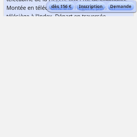
dès 156 €
Inscription
Demande
Montée en télécabine à la Flégère, puis en
télésiège à l’Index. Départ en traversée
descendante pour rejoindre l’itinéraire du Lac
Blanc. Le col du Belvédère est directement au-
dessus du lac (2790m).
+400 à 800 m suivant la forme -1500 m ou plus.
4 à 6 h de ski de rando
Choix 2: Traversée Crochues-Bérard de Chamonix à Vallorcine
Rendez-vous vers 8h30 au parking de la
télécabine de la Flégère aux Praz de Chamonix.
Montée en télécabine à la Flégère, puis en
télésiège à l’Index. Journée très variée au cœur
des Aiguilles Rouges, avec des variantes
possibles. Cette sortie peut parfois se réaliser
avec le matériel de ski alpin.